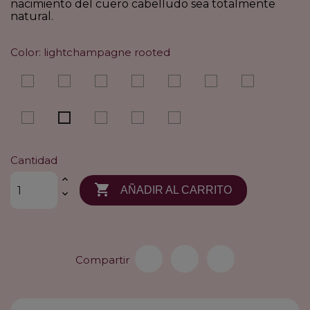
nacimiento del cuero cabelludo sea totalmente
natural.
Color: lightchampagne rooted
espresso
chocolate
mocca
tobacco
lightbernstein
sand
lightcarame
mix
mix
rooted
mix
rooted
rooted
rooted
sandyblonde
salt/pepper
snow
silver
lightchampagne
rooted
mix
mix
rooted
rooted
Cantidad

AÑADIR AL CARRITO
Compartir