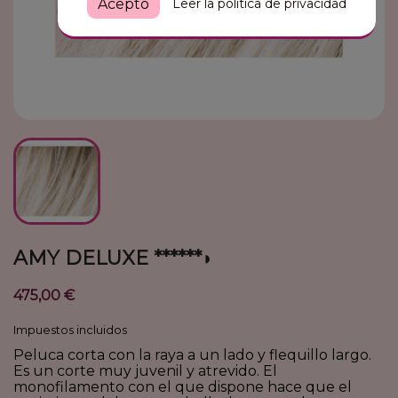
Leer la política de privacidad
Acepto
AMY DELUXE ******◗
475,00 €
Impuestos incluidos
Peluca corta con la raya a un lado y flequillo largo.
Es un corte muy juvenil y atrevido. El
monofilamento con el que dispone hace que el