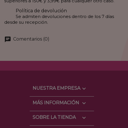
superiores a 150€ y 3,99€ para cualquier otro caso.
Política de devolución
Se admiten devoluciones dentro de los 7 días
desde su recepción.
Comentarios (0)
Facebook
YouTube
Instagram

NUESTRA EMPRESA

MÁS INFORMACIÓN
keyboard_arrow_down
SOBRE LA TIENDA