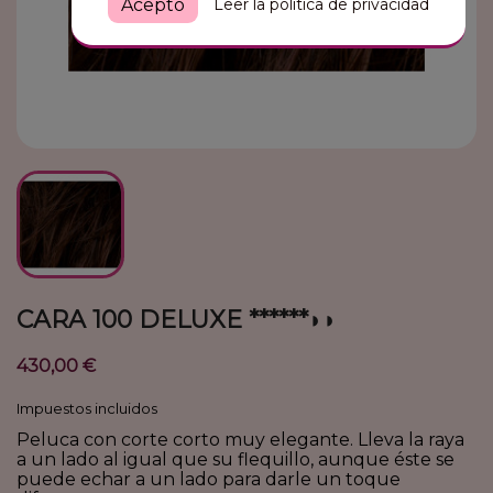
Leer la política de privacidad
Acepto
CARA 100 DELUXE ******◗◗
430,00 €
Impuestos incluidos
Peluca con corte corto muy elegante. Lleva la raya
a un lado al igual que su flequillo, aunque éste se
puede echar a un lado para darle un toque