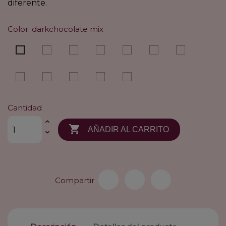
diferente.
Color: darkchocolate mix
chocolate
mocca
mocca
bernstein
darksand
sandyblond
darkchocolate
mix
rooted
mix
rooted
mix
mix
mix
champagne
smoke
pearl
silver
white
mix
mix
mix
mix
mix
Cantidad

AÑADIR AL CARRITO
Compartir